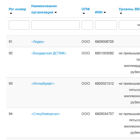
Наименование
Рег.номер
ОПФ
Уровень ВВ
организации
ИНН
91
«Лидер»
ООО
6829008725
92
«Бондарская ДСПМК»
ООО
6801003082
не превышае
тр
миллиард
рубле
93
«ИнтерКрафт»
ООО
6820021312
не превышае
пятьсо
миллионо
рубле
94
«СпецУниверсал»
ООО
6829034757
не превышае
пятьсо
миллионо
рубле