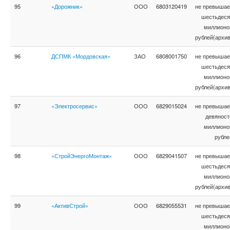
95
«Дорожник»
ООО
6803120419
не превышае
шестьдеся
миллионо
рублей(архив
96
ДСПМК «Мордовская»
ЗАО
6808001750
не превышае
шестьдеся
миллионо
рублей(архив
97
«Электросервис»
ООО
6829015024
не превышае
девяност
миллионо
рубле
98
«СтройЭнергоМонтаж»
ООО
6829041507
не превышае
шестьдеся
миллионо
рублей(архив
99
«АктивСтрой»
ООО
6829055531
не превышае
шестьдеся
миллионо