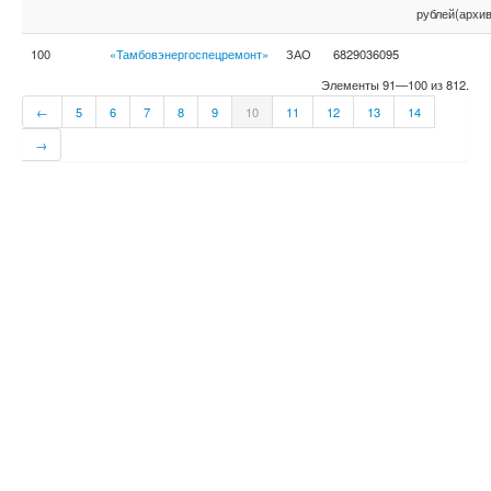
рублей(архив
100
«Тамбовэнергоспецремонт»
ЗАО
6829036095
Элементы 91—100 из 812.
←
5
6
7
8
9
10
11
12
13
14
→