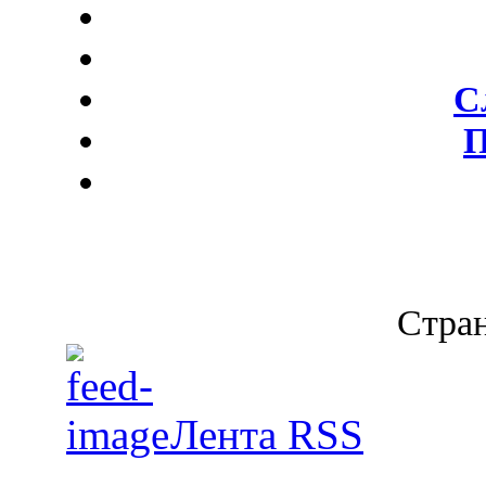
С
П
Стран
Лента RSS