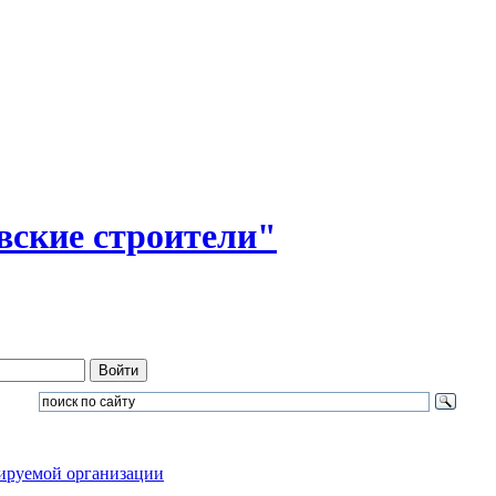
ские строители"
ируемой организации